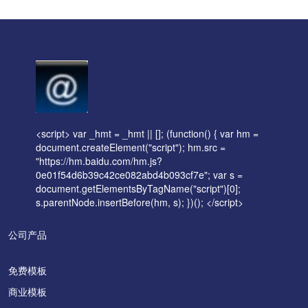
<script> var _hmt = _hmt || []; (function() { var hm =
document.createElement("script"); hm.src =
"https://hm.baidu.com/hm.js?
0e01f54d6b39c42ce082abd4b093cf7e"; var s =
document.getElementsByTagName("script")[0];
s.parentNode.insertBefore(hm, s); })(); </script>
公司产品
免费模板
商业模板